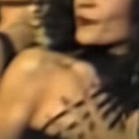
NEMA DALJE
upa, no
Imamo najgolišavije izdanje na
de
Eurosongu u Torinu: Vatrena Španjolka
ngu
pozornici je otkrila stražnjicu!