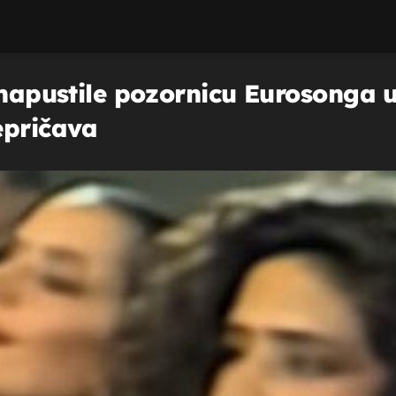
u napustile pozornicu Eurosonga 
epričava