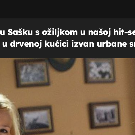
vu Sašku s ožiljkom u našoj hit-s
i u drvenoj kućici izvan urbane s