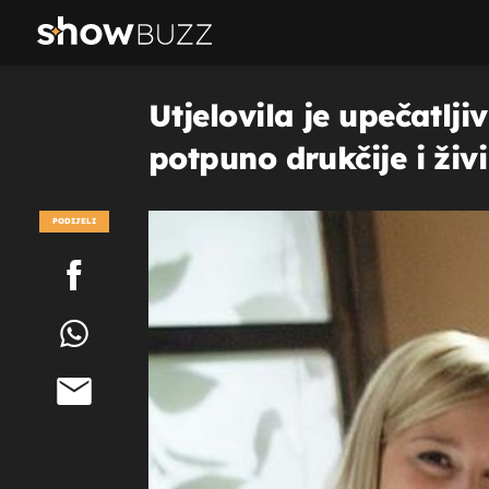
Utjelovila je upečatlji
potpuno drukčije i živ
PODIJELI
POGLEDAJ