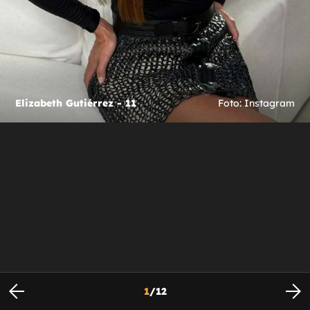
Elizabeth Gutiérrez - 11
Foto: Instagram
1
/
12