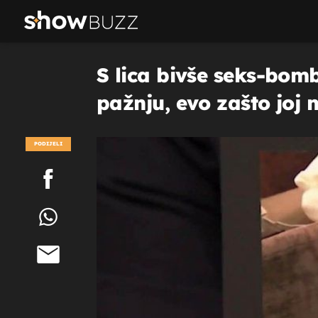
S lica bivše seks-bomb
pažnju, evo zašto joj 
PODIJELI
POGLEDAJ