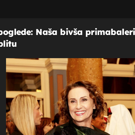
 poglede: Naša bivša primabaler
plitu