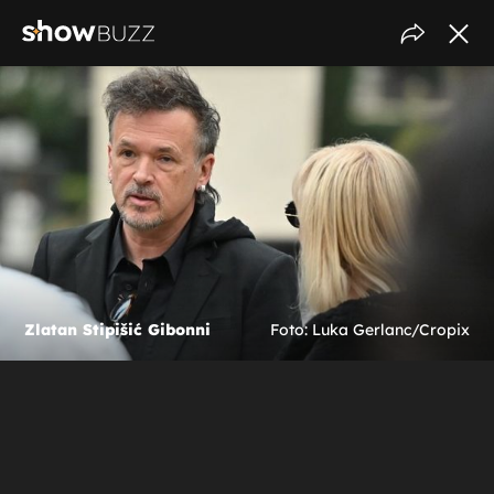
Zlatan Stipišić Gibonni
Foto: Luka Gerlanc/Cropix