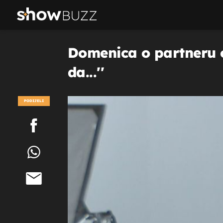
Domenica o partneru o
da...''
PODIJELI
POGLEDAJ