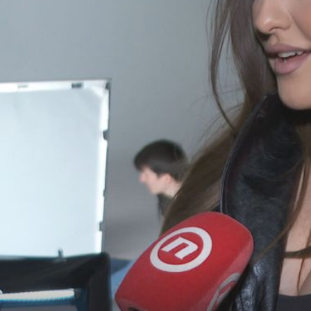
27
+
26
''STVARNO JE TALENTIRANA''
 Braća
Samozatajna kći Miroslava Škore
om
zablistala u očevu novom spotu: ''Nema
ponosnije osobe od mene u ovom
trenutku''