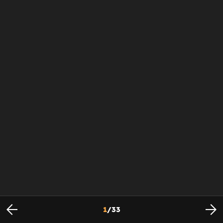
1
/
33