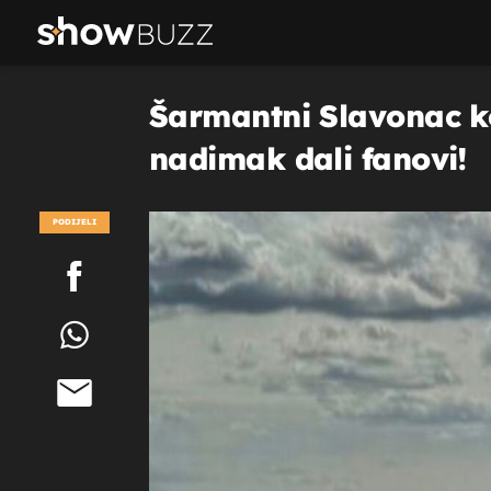
Šarmantni Slavonac ko
nadimak dali fanovi!
PODIJELI
POGLEDAJ