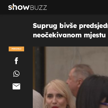
Suprug bivše predsjed
neočekivanom mjestu
PODIJELI
POGLEDAJ