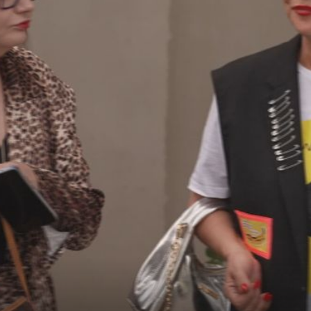
+
3
+
17
LJETOVALI ZAJEDNO
 tko je
Alka Vuica pozirala u naručju svjetski
arala i
slavnog glazbenika, veže ih dugogodiš
prijateljstvo!