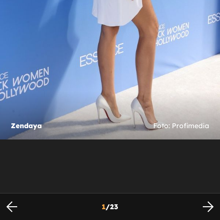
Zendaya
Foto: Profimedia
1
/
23