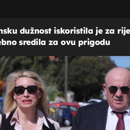
u dužnost iskoristila je za rije
sebno sredila za ovu prigodu