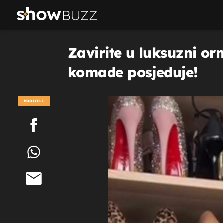
Zavirite u luksuzni or
komade posjeduje!
PODIJELI
POGLEDAJ