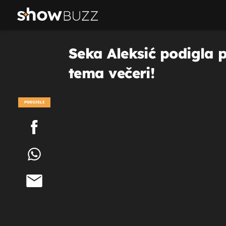
Seka Aleksić podigla 
tema večeri!
PODIJELI
POGLEDAJ