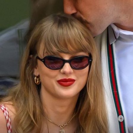
28
+
26
KONAČAN KRAJ
Kelce!
Među tisuću uzvanika nije bilo nje: Tayl
talj
Swift poslala jasnu poruku bivšoj
prijateljici
Taylor Swift i Travis Kelce - 4