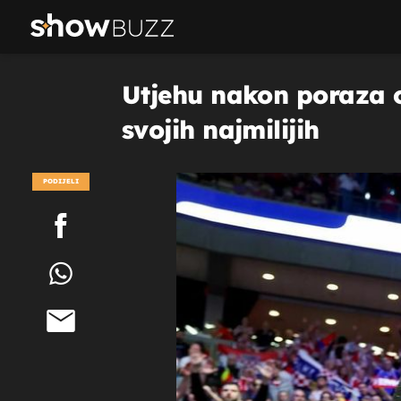
Utjehu nakon poraza o
svojih najmilijih
PODIJELI
POGLEDAJ