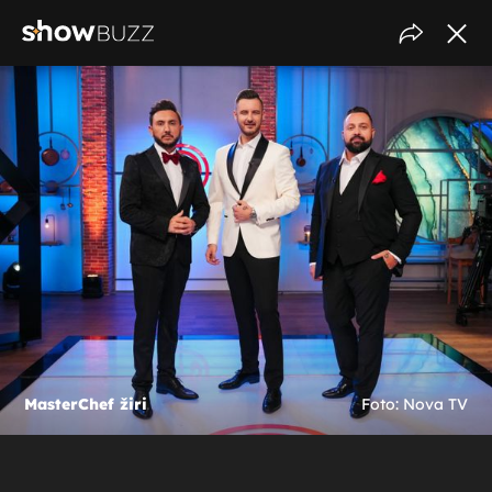
MasterChef žiri
Foto: Nova TV