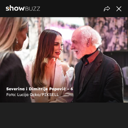
Severina i Dimitrije Popović - 6
Foto: Lucija Ocko/PIXSELL