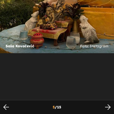
Saša Kovačević
Foto: Instagram
5
/
15