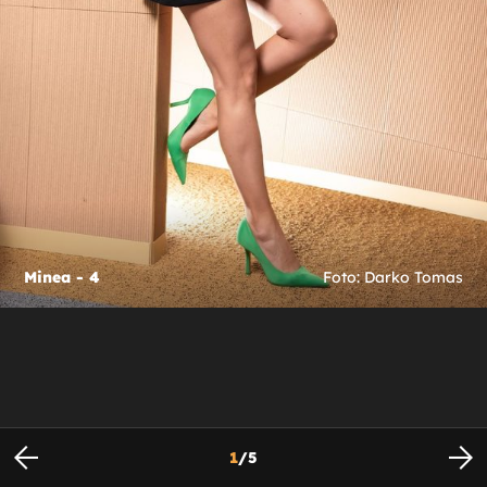
Minea - 4
Foto: Darko Tomas
1
/
5