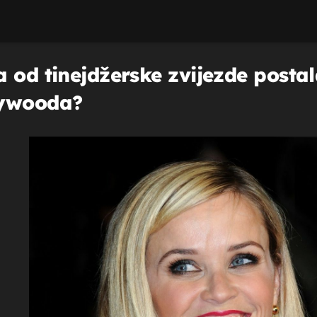
 od tinejdžerske zvijezde posta
lywooda?