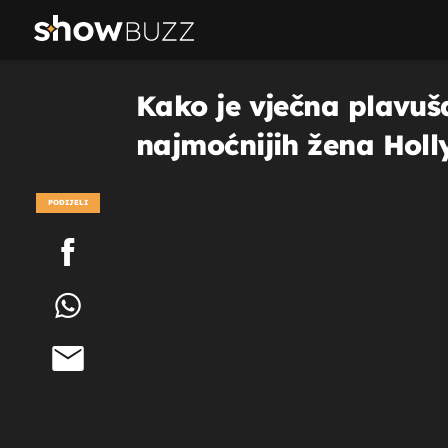
Kako je vječna plavuša
najmoćnijih žena Hol
PODIJELI
POGLEDAJ