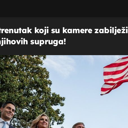
renutak koji su kamere zabiljež
njihovih supruga!