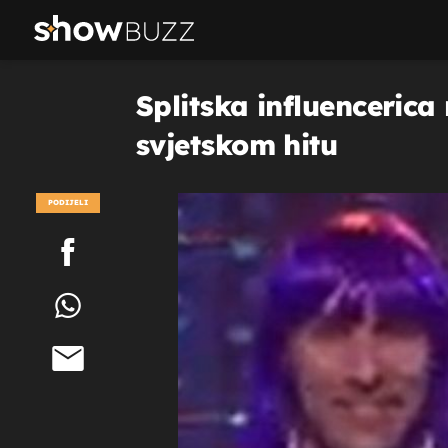
Splitska influenceric
svjetskom hitu
PODIJELI
POGLEDAJ