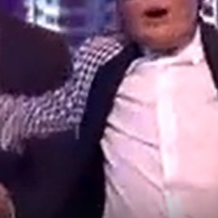
+
9
+
8
OVO JE ČUDO!
asplesao
Enis Bešlagić: ''Nikad ne bih pomislio d
će muškarac obučen kao Marija Šerifov
izmamiti suze''