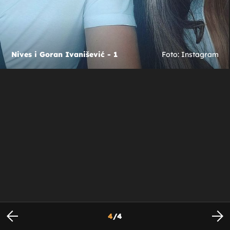
Nives i Goran Ivanišević - 1
Foto: Instagram
4
/
4