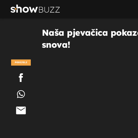
Naša pjevačica pokaza
snova!
PODIJELI
POGLEDAJ