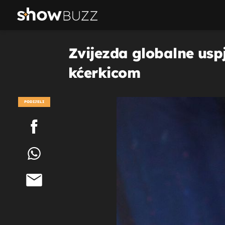
Zvijezda globalne uspj
kćerkicom
PODIJELI
POGLEDAJ