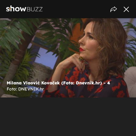
Milana Vlaović Kovaček (Foto: Dnevnik.hr) - 4
Foto: DNEVNIK.hr