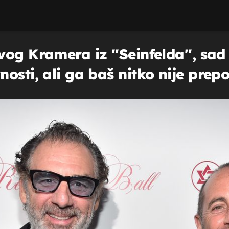
vog Kramera iz ''Seinfelda'', sa
osti, ali ga baš nitko nije prep