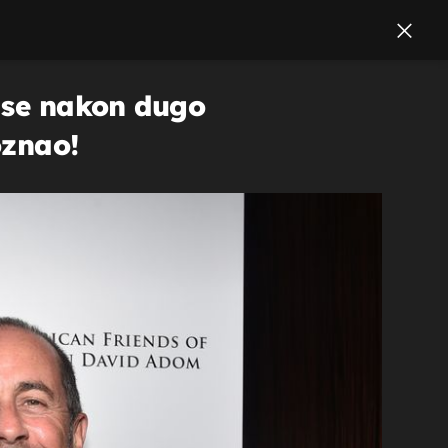
d se nakon dugo
oznao!