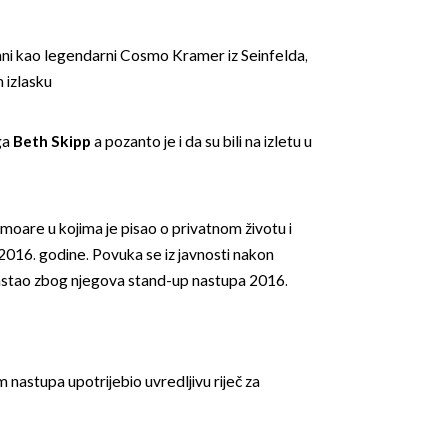
ani kao legendarni Cosmo Kramer iz Seinfelda,
m izlasku
ga
Beth
Skipp
a pozanto je i da su bili na izletu u
emoare u kojima je pisao o privatnom životu i
o 2016. godine. Povuka se iz javnosti nakon
nastao zbog njegova stand-up nastupa 2016.
 nastupa upotrijebio uvredljivu riječ za