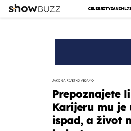
CELEBRITY
ZANIMLJ
JAKO GA RIJETKO VIĐAMO
Prepoznajete li
Karijeru mu je
ispad, a život m