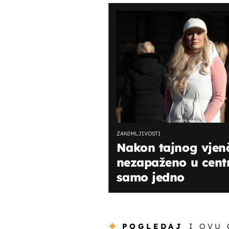
ZANIMLJIVOSTI
Nakon tajnog vjenč
nezapaženo u centr
samo jedno
POGLEDAJ
I OVU