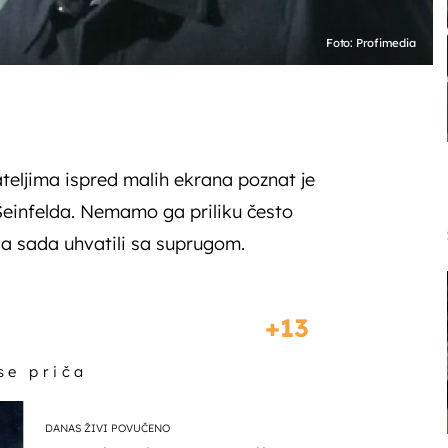
Foto: Profimedia
teljima ispred malih ekrana poznat je
Seinfelda. Nemamo ga priliku često
 ga sada uhvatili sa suprugom.
13
 se priča
DANAS ŽIVI POVUČENO