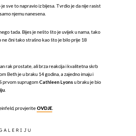
 sve to napravio iz bijesa. Tvrdio je da nije rasist
vo samo njemu nanesena.
ego tada. Bijes je nešto što je uvijek u nama, tako
 ne čini tako strašno kao što je bilo prije 18
OMOGUĆI OBAVIJESTI
n rak prostate, ali brza reakcija i kvalitetna skrb
gom Beth je u braku 14 godina, a zajedno imaju i
 S prvom suprugom
Cathleen
Lyons
u braku je bio
iju
.
Seinfeld, provjerite
OVDJE
.
 GALERIJU