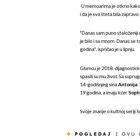
U memoarima je otkrio kako je
i da je sva šteta bila zapra
"Danas sam puno staloženiji n
je bilo i sa mnom. Danas se to
godina", ispričao je u lipnju.
Glumcu je 2018. dijagnosticira
spasili su mu život. Sa supru
14-godišnjeg sina
Antonija
.
19 godina, a imaju kćer
Soph
Svoje znanje o kultnoj seriji 
POGLEDAJ
I OVU