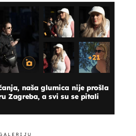
+
21
anja, naša glumica nije prošla
u Zagreba, a svi su se pitali
 GALERIJU