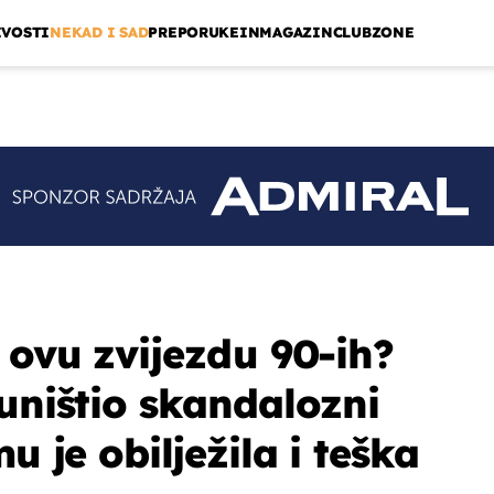
IVOSTI
NEKAD I SAD
PREPORUKE
INMAGAZIN
CLUBZONE
 ovu zvijezdu 90-ih?
 uništio skandalozni
u je obilježila i teška