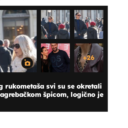
+
26
 rukometaša svi su se okretali
zagrebačkom špicom, logično je