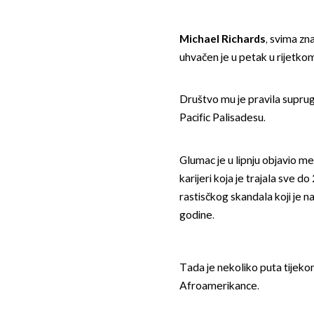
Michael
Richards
, svima zn
uhvačen je u petak u rijetko
Društvo mu je pravila supru
Pacific Palisadesu.
Glumac je u lipnju objavio m
karijeri koja je trajala sve d
rastisčkog skandala koji je 
godine.
Tada je nekoliko puta tijekom
Afroamerikance.