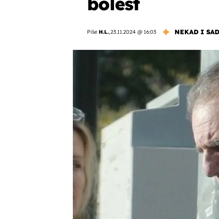
bolest
NEKAD I SA
Piše
H.L.
,
23.11.2024 @ 16:03