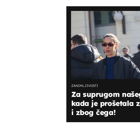
ZANIMLJIVOSTI
Za suprugom našeg
kada je prošetala 
i zbog čega!