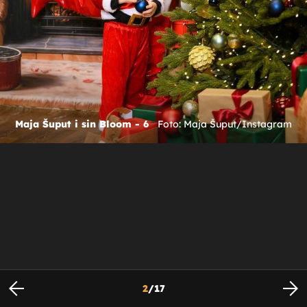
Maja Šuput i sin Bloom - 6
Foto: Maja Šuput/Instagram
2
/
17