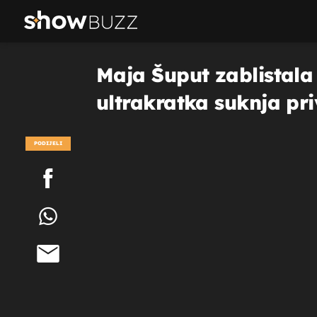
Maja Šuput zablistala 
ultrakratka suknja pri
PODIJELI
POGLEDAJ