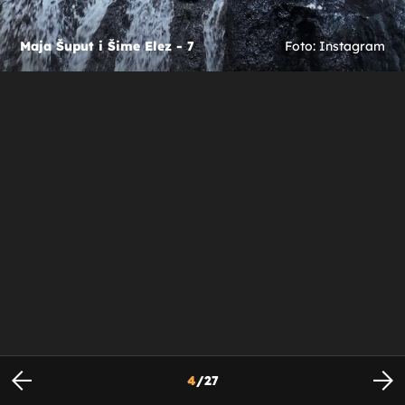
Maja Šuput i Šime Elez - 7
Foto: Instagram
4
/
27