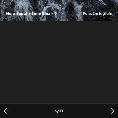
Maja Šuput i Šime Elez - 5
Foto: Instagram
3
/
27