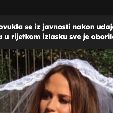
ovukla se iz javnosti nakon uda
a u rijetkom izlasku sve je obori