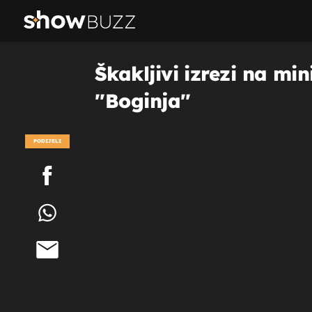
Škakljivi izrezi na min
''Boginja''
PODIJELI
POGLEDAJ