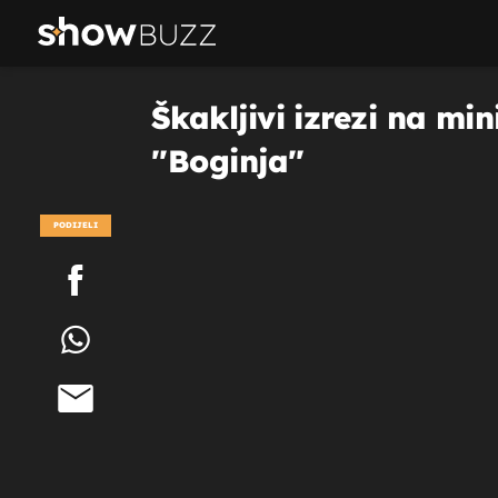
Škakljivi izrezi na min
''Boginja''
PODIJELI
POGLEDAJ