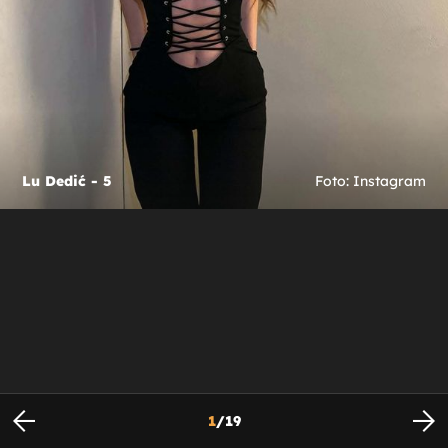
Lu Dedić - 5
Foto: Instagram
1
/
19