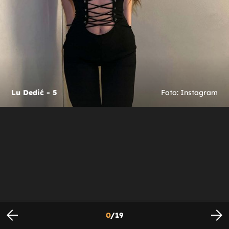
Lu Dedić - 5
Foto: Instagram
0
/
19