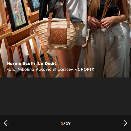
Marina Scotti, Lu Dedić
Foto: Nikolina Vukovic Stipanicev / CROPIX
5
/
19