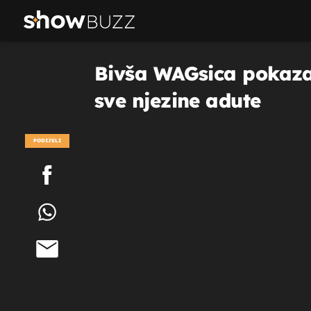
Bivša WAGsica pokazala
sve njezine adute
PODIJELI
POGLEDAJ