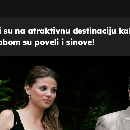
i su na atraktivnu destinaciju ka
obom su poveli i sinove!