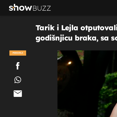
Tarik i Lejla otputoval
godišnjicu braka, sa s
PODIJELI
POGLEDAJ