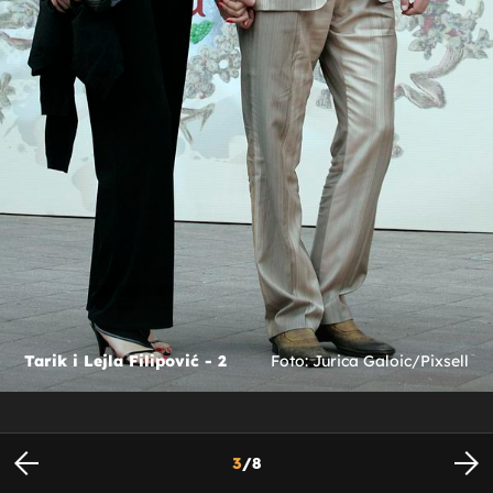
Tarik i Lejla Filipović - 2
Foto: Jurica Galoic/Pixsell
3
/
8