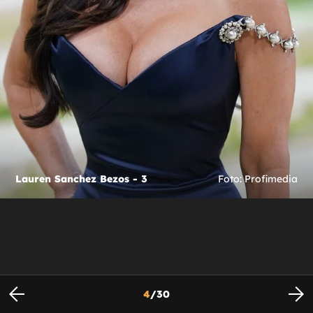
Lauren Sanchez Bezos - 3
Foto: Profimedia
4
/
30