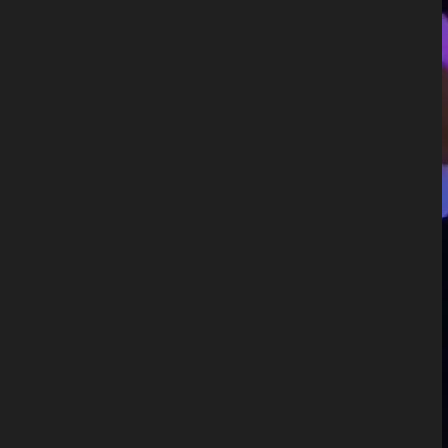
+
DIRLJIV VIDEO
Ovo će rastopiti srca: Lana Jurčevi
pokazala prvi susret svojih kćerkic
Lana Jurčevi