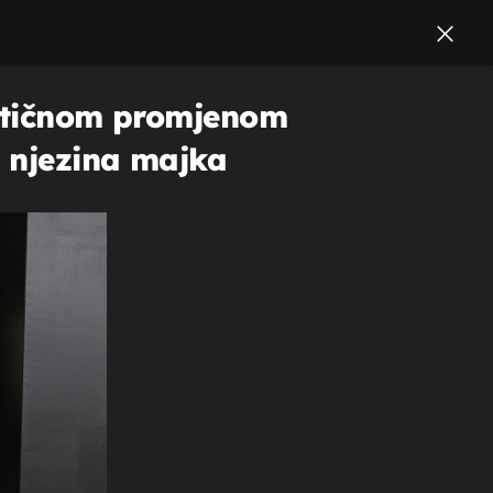
astičnom promjenom
i i njezina majka