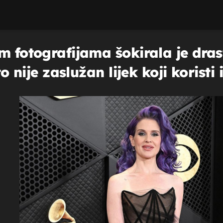
im fotografijama šokirala je dr
to nije zaslužan lijek koji korist