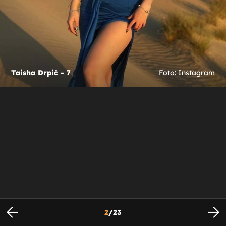
Taisha Drpić - 7
Foto: Instagram
2
/
23