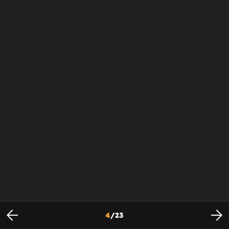
4
/
23