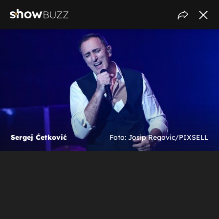
Sergej Ćetković
Foto: Josip Regovic/PIXSELL