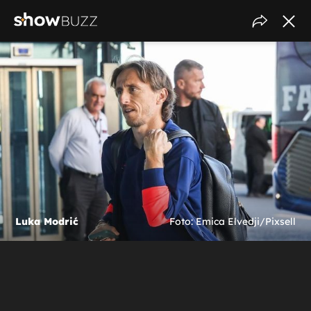
Luka Modrić
Foto: Emica Elvedji/Pixsell