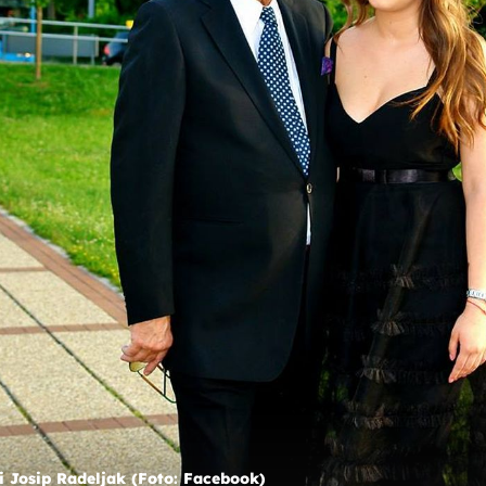
12
+
11
NEMA JE VEĆ 12 GODINA
odnog
Lana Radeljak prisjetila se prerano
ijest!
preminule Dolores Lambaše, bile su jak
bliske
ip Radeljak (Foto: Facebook)
i Josip Radeljak (Foto: Facebook)
Josip Radeljak - 4
Josip Radeljak - 1
Foto: Josip Moler/Cro
Foto: Josip M